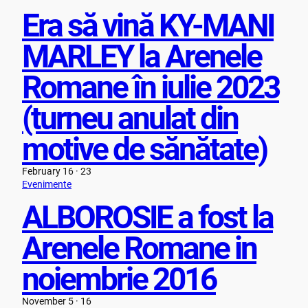
Era să vină KY-MANI
MARLEY la Arenele
Romane în iulie 2023
(turneu anulat din
motive de sănătate)
February 16 · 23
Evenimente
ALBOROSIE a fost la
Arenele Romane in
noiembrie 2016
November 5 · 16