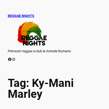
Skip
to
content
REGGAE NIGHTS
Petreceri reggae si dub la Arenele Romane
Facebook
Instagram
Tag:
Ky-Mani
Marley